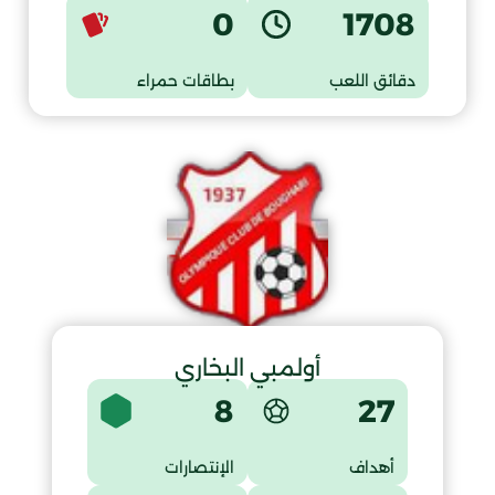
0
1708
دقائق اللعب
بطاقات حمراء
أولمبي البخاري
8
27
أهداف
الإنتصارات