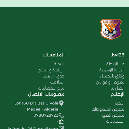
lwf26.
المنافسات
عن الرابطة
الأندية
النشرة الرسمية
الرزنامة و النتائج
وثائق للتحميل
جدول الترتيب
نصوص و قوانين
الملاعب
اتصل بنا
مركز الإحصائيات
الإعلام
معلومات الاتصال
الأخبار
Lot 160 Lgt Bat C Pole
معرض الفيديوهات
Médéa - Algérie
معرض الصور
0780728722
الإعتمادات
-
lwfmedea26@gmail.com