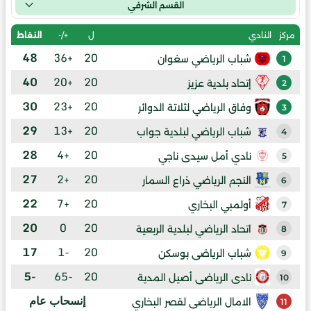
القسم الشرفي
ل
+/-
النقاط
مركز
النادي
48
+36
20
شباب الرياضي سغوان
1
40
+20
20
إتحاد بلدية عزيز
2
30
+23
20
وفاق الرياضي لثلاتة الدوائر
3
29
+13
20
شباب الرياضي لبلدية جواب
4
28
+4
20
نادي أمل سيدى ناجي
5
27
+2
20
النجم الرياضي ذراع السمار
6
22
+7
20
أولمبي البخاري
7
20
0
20
اتحاد الرياضي لبلدية الربعية
8
17
-1
20
شباب الرياضى بوسكن
9
-5
-65
20
نادى الرياضى أصيل المدية
10
إنسحاب عام
الامال الرياضى لقصر البخاري
11