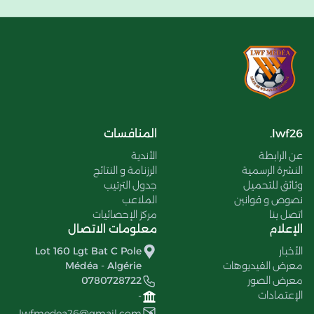
lwf26.
المنافسات
عن الرابطة
الأندية
النشرة الرسمية
الرزنامة و النتائج
وثائق للتحميل
جدول الترتيب
نصوص و قوانين
الملاعب
اتصل بنا
مركز الإحصائيات
الإعلام
معلومات الاتصال
الأخبار
Lot 160 Lgt Bat C Pole
معرض الفيديوهات
Médéa - Algérie
معرض الصور
0780728722
الإعتمادات
-
lwfmedea26@gmail.com