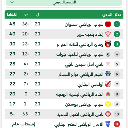
القسم الشرفي
ل
+/-
النقاط
مركز
النادي
48
+36
20
شباب الرياضي سغوان
1
40
+20
20
إتحاد بلدية عزيز
2
30
+23
20
وفاق الرياضي لثلاتة الدوائر
3
29
+13
20
شباب الرياضي لبلدية جواب
4
28
+4
20
نادي أمل سيدى ناجي
5
27
+2
20
النجم الرياضي ذراع السمار
6
22
+7
20
أولمبي البخاري
7
20
0
20
اتحاد الرياضي لبلدية الربعية
8
17
-1
20
شباب الرياضى بوسكن
9
-5
-65
20
نادى الرياضى أصيل المدية
10
إنسحاب عام
الامال الرياضى لقصر البخاري
11