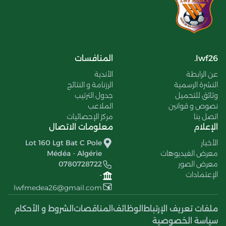
lwf26.
المنافسات
عن الرابطة
الأندية
النشرة الرسمية
الرزنامة و النتائج
وثائق للتحميل
جدول الترتيب
نصوص و قوانين
الملاعب
اتصل بنا
مركز الإحصائيات
الإعلام
معلومات الاتصال
الأخبار
Lot 160 Lgt Bat C Pole
معرض الفيديوهات
Médéa - Algérie
معرض الصور
0780728722
الإعتمادات
-
lwfmedea26@gmail.com
ملفات تعريف الإرتباط
الوظائف
المناقصات
الشروط و الأحكام
سياسة الخصوصية