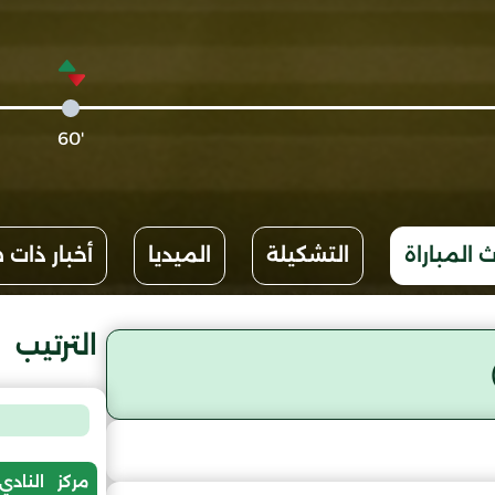
'60
 المباراة
التشكيلة
الميديا
أخبار ذات 
الترتيب
مركز
النادي