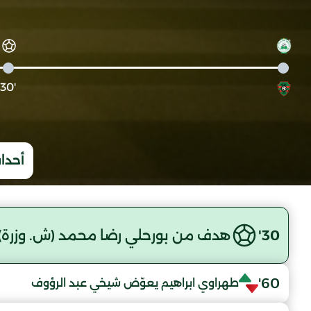
'30
أحداث
30'
هدف من بورحلي رضا محمد (ش. وزرة)
60'
طهراوي ابراهيم يعوّض شيخي عبد الرؤوف