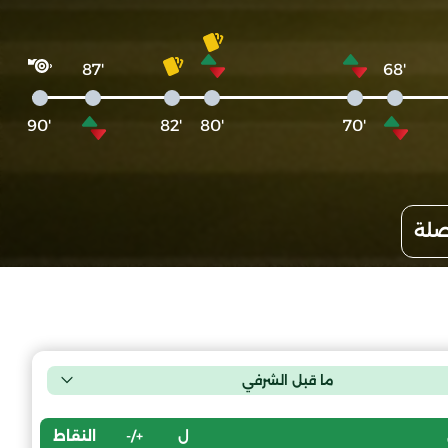
'87
'68
'90
'82
'80
'70
صلة
ما قبل الشرفي
ل
+/-
النقاط