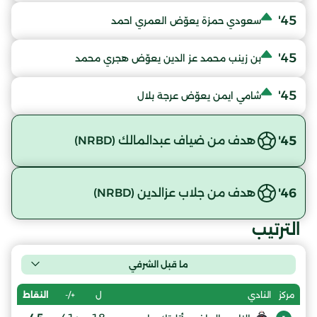
45'
سعودي حمزة يعوّض العمري احمد
45'
بن زينب محمد عز الدين يعوّض هجري محمد
45'
شامي ايمن يعوّض عرجة بلال
45'
هدف من ضياف عبدالمالك (NRBD)
46'
هدف من جلاب عزالدين (NRBD)
الترتيب
ما قبل الشرفي
ل
+/-
النقاط
مركز
النادي