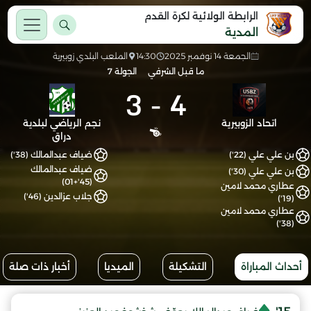
الرابطة الولائية لكرة القدم
المدية
الجمعة 14 نوفمبر 2025
14:30
الملعب البلدي زوبيرية
ما قبل الشرفي
الجولة 7
3
-
4
اتحاد الزوبيرية
نجم الرياضي لبلدية
دراق
بن علي علي (22')
ضياف عبدالمالك (38')
ضياف عبدالمالك
بن علي علي (30')
(45'+01)
عطاري محمد لامين
جلاب عزالدين (46')
(19')
عطاري محمد لامين
(38')
أحداث المباراة
التشكيلة
الميديا
أخبار ذات صلة