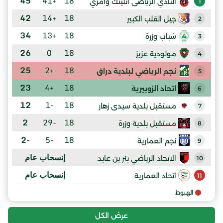
45
+41
18
النادي الرياضى أتليتك وامري
1
42
+14
18
جيل القلب الكبير
2
34
+13
18
شباب وزرة
3
26
0
18
مولودية عزيز
4
25
+2
18
نجم الرياضي لبلدية دراق
5
23
+4
18
اتحاد الزوبيرية
6
12
-1
18
مستقبل بلدية سيدى زهار
7
2
-29
18
مستقبل بلدية وزرة
8
-2
-5
18
نجم العمارية
9
إنسحاب عام
الاتحاد الرياضي بئر بن عابد
10
إنسحاب عام
اتحاد العمارية
11
الهبوط
عرض الكل