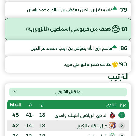
79'
قاسمية زين الدين يعوّض بن سالم محمد ياسين
81'
هدف من قربوسي اسماعيل (ا.الزوبيرية)
86'
قاسم رزق الله يعوّض بن زينب محمد عز الدين
90'
بطاقة صفراء لبواهي فريد
الترتيب
ما قبل الشرفي
ل
+/-
النقاط
مركز
النادي
45
+41
18
النادي الرياضى أتليتك وامري
1
42
+14
18
جيل القلب الكبير
2
34
+13
18