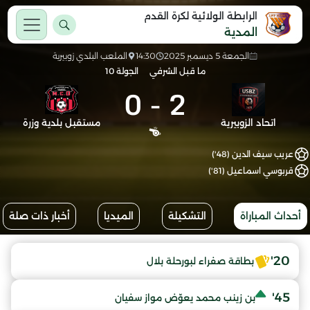
الرابطة الولائية لكرة القدم
المدية
الجمعة 5 ديسمبر 2025
14:30
الملعب البلدي زوبيرية
ما قبل الشرفي
الجولة 10
0
-
2
اتحاد الزوبيرية
مستقبل بلدية وزرة
عريب سيف الدين (48')
قربوسي اسماعيل (81')
أحداث المباراة
التشكيلة
الميديا
أخبار ذات صلة
20'
بطاقة صفراء لبورحلة بلال
45'
بن زينب محمد يعوّض مواز سفيان