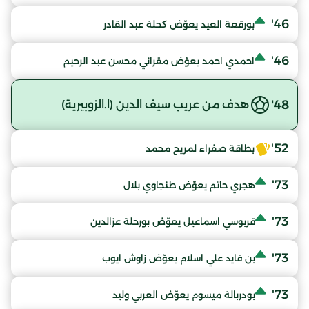
46'
بورقعة العيد يعوّض كحلة عبد القادر
46'
احمدي احمد يعوّض مقراني محسن عبد الرحيم
48'
هدف من عريب سيف الدين (ا.الزوبيرية)
52'
بطاقة صفراء لمريح محمد
73'
هجري حاتم يعوّض طنجاوي بلال
73'
قربوسي اسماعيل يعوّض بورحلة عزالدين
73'
بن قايد علي اسلام يعوّض زاوش ايوب
73'
بودربالة ميسوم يعوّض العربي وليد