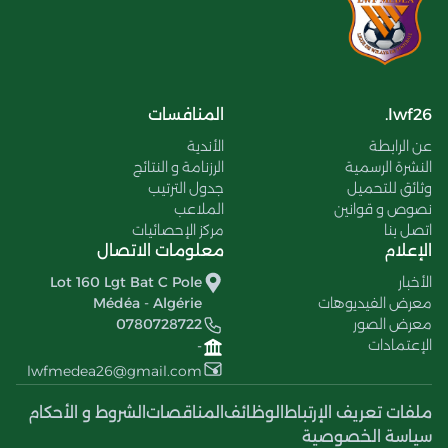
lwf26.
المنافسات
عن الرابطة
الأندية
النشرة الرسمية
الرزنامة و النتائج
وثائق للتحميل
جدول الترتيب
نصوص و قوانين
الملاعب
اتصل بنا
مركز الإحصائيات
الإعلام
معلومات الاتصال
الأخبار
Lot 160 Lgt Bat C Pole
معرض الفيديوهات
Médéa - Algérie
معرض الصور
0780728722
الإعتمادات
-
lwfmedea26@gmail.com
ملفات تعريف الإرتباط
الوظائف
المناقصات
الشروط و الأحكام
سياسة الخصوصية