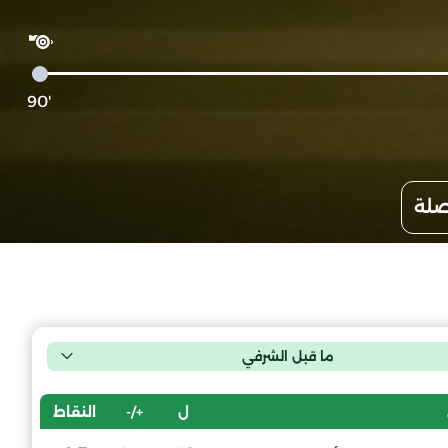
'90
صلة
ما قبل الشرفي
ل
+/-
النقاط