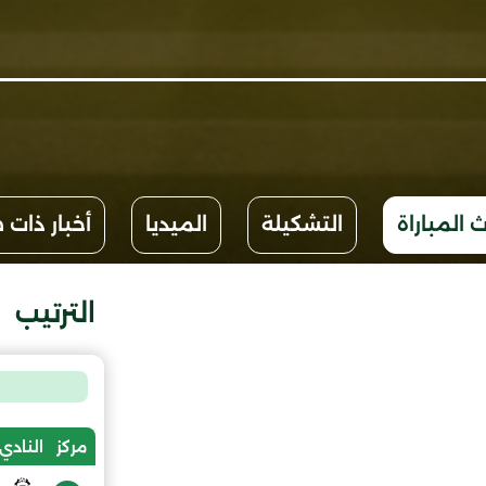
 المباراة
التشكيلة
الميديا
أخبار ذات 
الترتيب
مركز
النادي