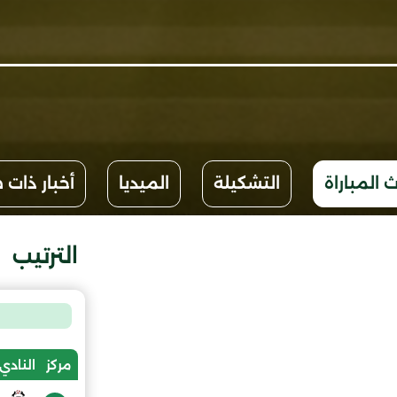
 المباراة
التشكيلة
الميديا
أخبار ذات 
الترتيب
مركز
النادي