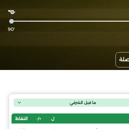
'90
صلة
ما قبل الشرفي
ل
+/-
النقاط