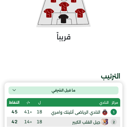
قريباً
الترتيب
ما قبل الشرفي
ل
+/-
النقاط
مركز
النادي
45
+41
18
النادي الرياضى أتليتك وامري
1
42
+14
18
جيل القلب الكبير
2