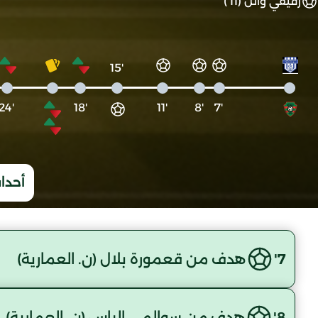
رقيقي وائل (11')
'15
'24
'18
'11
'8
'7
أحداث
7'
هدف من قعمورة بلال (ن. العمارية)
8'
هدف من سوالمي إلياس (ن. العمارية)