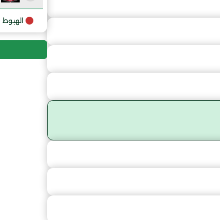
9
الهبوط
10
11