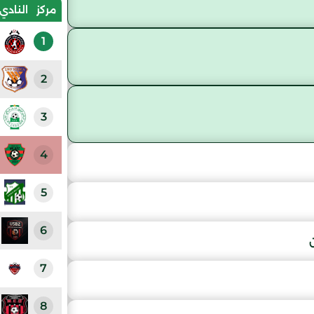
مركز
النادي
1
2
3
4
5
6
7
8