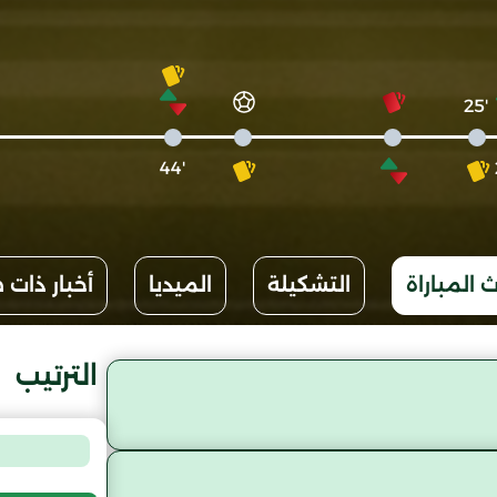
'25
'44
 المباراة
التشكيلة
الميديا
أخبار ذات 
الترتيب