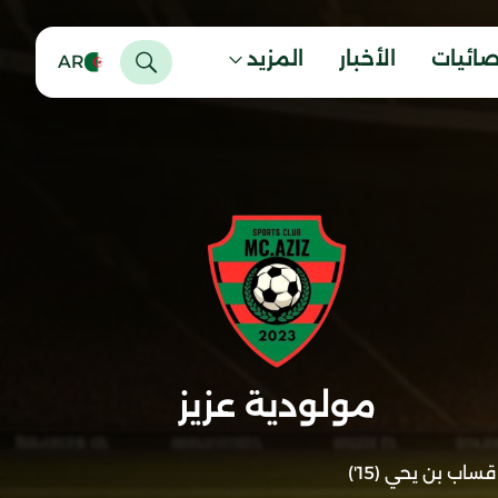
صائيات
الأخبار
المزيد
AR
مولودية عزيز
قساب بن يحي (15')