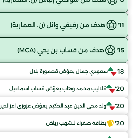
11'
هدف من رقيقي وائل (ن. العمارية)
15'
هدف من قساب بن يحي (MCA)
18'
سعودي جمال يعوّض قعمورة بلال
20'
قلاليب محمد وهاب يعوّض قساب اسماعيل
20'
ولد محي الدين عبد الحكيم يعوّض عزوزي اعزالدين
20'
بطاقة صفراء للشهب رياض