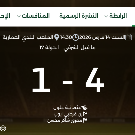
الرابطة
النشرة الرسمية
المنافسات
الإح
السبت 14 مارس 2026
14:30
الملعب البلدي العمارية
ما قبل الشرفي
الجولة 17
1
-
4
عثمانية جلول
بن قرطبي ايوب
معزوز شاكر محسن