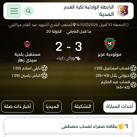
الرابطة الولائية لكرة القدم
المدية
الجمعة 10 أفريل 2026
14:30
الملعب البلدي الشهيد عبد القادر مراكشي
ما قبل الشرفي
الجولة 20
2
-
3
مولودية عزيز
مستقبل بلدية
بوراكي زكرياء
سيدى زهار
قساب اسماعيل (20')
نايلي اسلام (20')
حيواني بلال (45'+35)
كباش ياسين (29')
قساب عبد الحكيم
(45'+45)
أحداث المباراة
التشكيلة
الميديا
أخبار ذات صلة
1'
بطاقة صفراء لقساب مصطفى