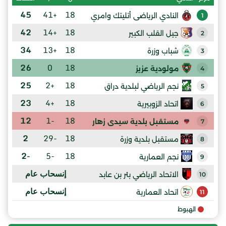
45
+41
18
النادي الرياضى أتليتك وامري
1
42
+14
18
جيل القلب الكبير
2
34
+13
18
شباب وزرة
3
26
0
18
مولودية عزيز
4
25
+2
18
نجم الرياضي لبلدية دراق
5
23
+4
18
اتحاد الزوبيرية
6
12
-1
18
مستقبل بلدية سيدى زهار
7
2
-29
18
مستقبل بلدية وزرة
8
-2
-5
18
نجم العمارية
9
إنسحاب عام
الاتحاد الرياضي بئر بن عابد
10
إنسحاب عام
اتحاد العمارية
11
الهبوط