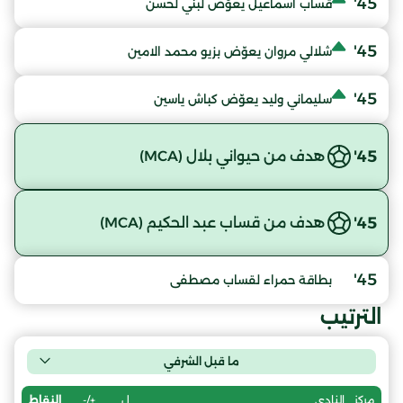
45'
قساب اسماعيل يعوّض لبني لحسن
45'
شلالي مروان يعوّض بزيو محمد الامين
45'
سليماني وليد يعوّض كباش ياسين
45'
هدف من حيواني بلال (MCA)
45'
هدف من قساب عبد الحكيم (MCA)
45'
بطاقة حمراء لقساب مصطفى
الترتيب
ما قبل الشرفي
ل
+/-
النقاط
مركز
النادي