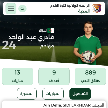
الرابطة الولائية لكرة القدم
المدية
الجزائر
قادري عبد الواحد
24
مهاجم
13
9
889
دقائق اللعب
أهداف
مباريات
التفاصيل
المباريات
المسيرة
الميلاد:
Aïn Defla, SIDI LAKHDAR