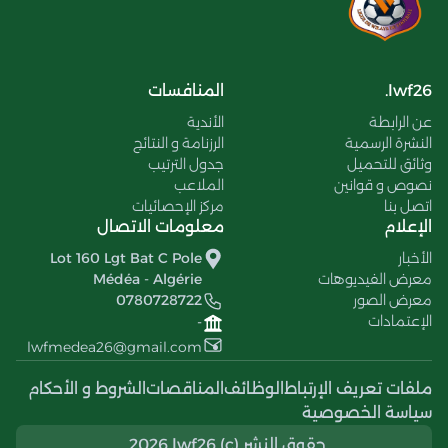
lwf26.
المنافسات
عن الرابطة
الأندية
النشرة الرسمية
الرزنامة و النتائج
وثائق للتحميل
جدول الترتيب
نصوص و قوانين
الملاعب
اتصل بنا
مركز الإحصائيات
الإعلام
معلومات الاتصال
الأخبار
Lot 160 Lgt Bat C Pole
معرض الفيديوهات
Médéa - Algérie
معرض الصور
0780728722
الإعتمادات
-
lwfmedea26@gmail.com
ملفات تعريف الإرتباط
الوظائف
المناقصات
الشروط و الأحكام
سياسة الخصوصية
حقوق النشر (c) 2026 lwf26..