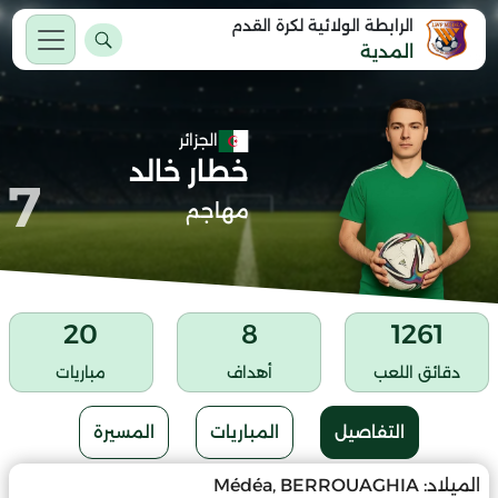
الرابطة الولائية لكرة القدم
المدية
الجزائر
خطار خالد
7
مهاجم
20
8
1261
دقائق اللعب
أهداف
مباريات
التفاصيل
المباريات
المسيرة
الميلاد:
Médéa, BERROUAGHIA