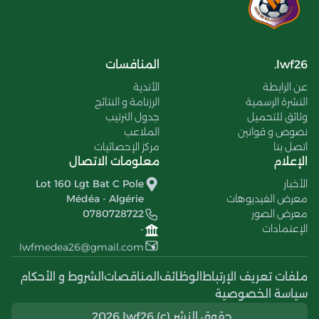
lwf26.
المنافسات
عن الرابطة
الأندية
النشرة الرسمية
الرزنامة و النتائج
وثائق للتحميل
جدول الترتيب
نصوص و قوانين
الملاعب
اتصل بنا
مركز الإحصائيات
الإعلام
معلومات الاتصال
الأخبار
Lot 160 Lgt Bat C Pole
معرض الفيديوهات
Médéa - Algérie
معرض الصور
0780728722
الإعتمادات
-
lwfmedea26@gmail.com
ملفات تعريف الإرتباط
الوظائف
المناقصات
الشروط و الأحكام
سياسة الخصوصية
حقوق النشر (c) 2026 lwf26..