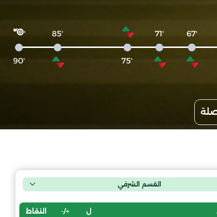
'85
'71
'67
'90
'75
صلة
القسم الشرفي
ل
+/-
النقاط