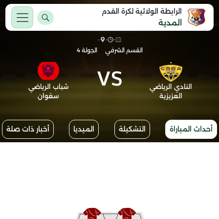
الرابطة الولائية لكرة القدم
المدية
-
-
-
القسم الشرفي
الجولة 4
VS
النادي الرياضي
شباب الرياضي
العزيزية
سغوان
أحداث المباراة
التشكيلة
الميديا
أخبار ذات صلة