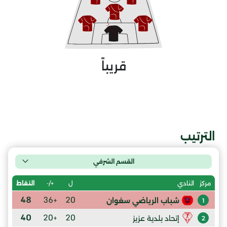
قريباً
الترتيب
القسم الشرفي
ل
+/-
النقاط
مركز
النادي
48
+36
20
شباب الرياضي سغوان
1
40
+20
20
إتحاد بلدية عزيز
2