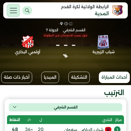
الرابطة الولائية لكرة القدم
المدية
-
-
-
القسم الشرفي
الجولة 7
فوز بسبب الانسحاب من البطولة
-
-
-
شباب الزبيرية
أولمبي البخاري
أحداث المباراة
التشكيلة
الميديا
أخبار ذات صلة
الترتيب
القسم الشرفي
ل
+/-
النقاط
مركز
النادي
48
+36
20
شباب الرياضي سغوان
1