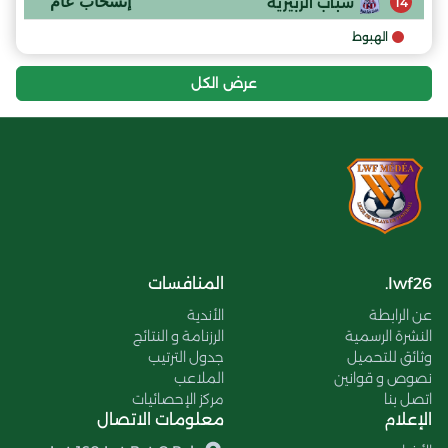
إنسحاب عام
شباب الزبيرية
14
الهبوط
عرض الكل
lwf26.
المنافسات
عن الرابطة
الأندية
النشرة الرسمية
الرزنامة و النتائج
وثائق للتحميل
جدول الترتيب
نصوص و قوانين
الملاعب
اتصل بنا
مركز الإحصائيات
الإعلام
معلومات الاتصال