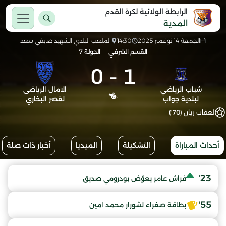
الرابطة الولائية لكرة القدم
المدية
الجمعة 14 نوفمبر 2025
14:30
الملعب البلدي الشهيد صايفي سعد
القسم الشرفي
الجولة 7
0
-
1
شباب الرياضي
الامال الرياضى
لبلدية جواب
لقصر البخاري
لعقاب ريان (70')
أحداث المباراة
التشكيلة
الميديا
أخبار ذات صلة
23'
فراش عامر يعوّض بودرومي صديق
55'
بطاقة صفراء لشورار محمد امين