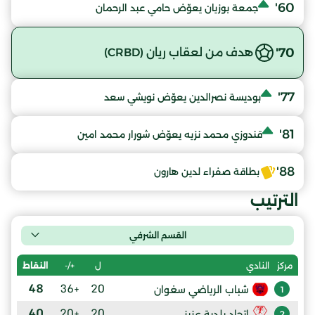
60'
جمعة بوزيان يعوّض حامي عبد الرحمان
70'
هدف من لعقاب ريان (CRBD)
77'
بوديسة نصرالدين يعوّض نويشي سعد
81'
قندوزي محمد نزيه يعوّض شورار محمد امين
88'
بطاقة صفراء لدين هارون
الترتيب
القسم الشرفي
ل
+/-
النقاط
مركز
النادي
48
+36
20
شباب الرياضي سغوان
1
40
+20
20
إتحاد بلدية عزيز
2