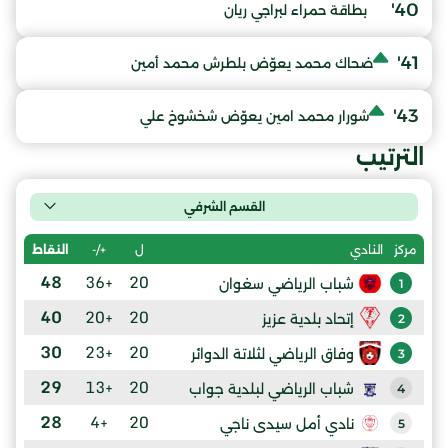
40'
بطاقة حمراء لبراجي ريان
41'
ضحاك محمد يعوّض بلطرش محمد أمين
43'
شورار محمد امين يعوّض شخشوخ علي
الترتيب
القسم الشرفي
ل
+/-
النقاط
مركز
النادي
48
+36
20
شباب الرياضي سغوان
1
40
+20
20
إتحاد بلدية عزيز
2
30
+23
20
وفاق الرياضي لثلاتة الدوائر
3
29
+13
20
شباب الرياضي لبلدية جواب
4
28
+4
20
نادي أمل سيدى ناجي
5