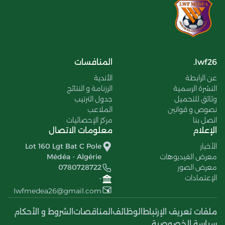
lwf26.
المنافسات
عن الرابطة
الأندية
النشرة الرسمية
الرزنامة و النتائج
وثائق للتحميل
جدول الترتيب
نصوص و قوانين
الملاعب
اتصل بنا
مركز الإحصائيات
الإعلام
معلومات الاتصال
الأخبار
Lot 160 Lgt Bat C Pole
معرض الفيديوهات
Médéa - Algérie
معرض الصور
0780728722
الإعتمادات
-
lwfmedea26@gmail.com
ملفات تعريف الإرتباط
الوظائف
المناقصات
الشروط و الأحكام
سياسة الخصوصية