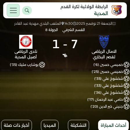
الرابطة الولائية لكرة القدم
المدية
الجمعة 21 نوفمبر 2025
14:30
الملعب البلدي مهدية عبد القادر
القسم الشرفي
الجولة 8
1
-
7
الامال الرياضى
نادى الرياضى
لقصر البخاري
أصيل المدية
حميسي حسين (6')
بوشارب مليك (35')
حميسي حسين (25')
شخشوخ علي (35')
شخشوخ علي (33')
شخشوخ علي (36')
حامي عبد الرحمان (17')
جنيني خير الدين (20')
أحداث المباراة
التشكيلة
الميديا
أخبار ذات صلة