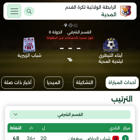
الرابطة الولائية لكرة القدم
المدية
-
-
-
القسم الشرفي
الجولة 8
فوز بسبب الانسحاب من البطولة
-
-
-
أبناء التيطري
شباب الزبيرية
لبلدية المدية
أحداث المباراة
التشكيلة
الميديا
أخبار ذات صلة
الترتيب
القسم الشرفي
ل
+/-
النقاط
مركز
النادي
48
+36
20
شباب الرياضي سغوان
1