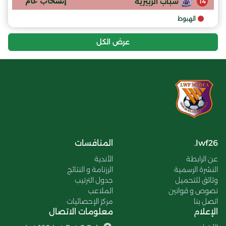
إنسحاب عام
شباب الزبيرية
14
الهبوط
عرض الكل
lwf26.
المنافسات
عن الرابطة
الأندية
النشرة الرسمية
الرزنامة و النتائج
وثائق للتحميل
جدول الترتيب
نصوص و قوانين
الملاعب
اتصل بنا
مركز الإحصائيات
الإعلام
معلومات الاتصال