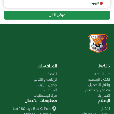
الهبوط
عرض الكل
lwf26.
المنافسات
عن الرابطة
الأندية
النشرة الرسمية
الرزنامة و النتائج
وثائق للتحميل
جدول الترتيب
نصوص و قوانين
الملاعب
اتصل بنا
مركز الإحصائيات
الإعلام
معلومات الاتصال
الأخبار
Lot 160 Lgt Bat C Pole
معرض الفيديوهات
Médéa - Algérie