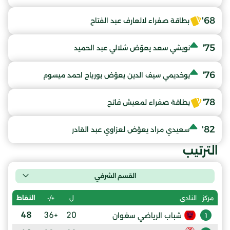
68'
بطاقة صفراء لالعارف عبد الفتاح
75'
نويشي سعد يعوّض شلالي عبد الحميد
76'
بوخديمي سيف الدين يعوّض بورياح احمد ميسوم
78'
بطاقة صفراء لمعيش فاتح
82'
سعيدي مراد يعوّض لعزاوي عبد القادر
الترتيب
القسم الشرفي
ل
+/-
النقاط
مركز
النادي
48
+36
20
شباب الرياضي سغوان
1