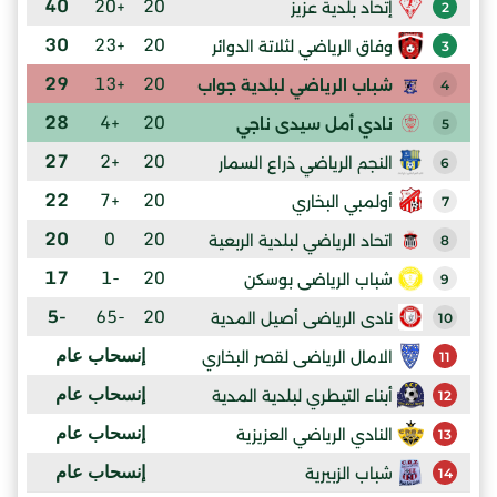
40
+20
20
إتحاد بلدية عزيز
2
30
+23
20
وفاق الرياضي لثلاتة الدوائر
3
29
+13
20
شباب الرياضي لبلدية جواب
4
28
+4
20
نادي أمل سيدى ناجي
5
27
+2
20
النجم الرياضي ذراع السمار
6
22
+7
20
أولمبي البخاري
7
20
0
20
اتحاد الرياضي لبلدية الربعية
8
17
-1
20
شباب الرياضى بوسكن
9
-5
-65
20
نادى الرياضى أصيل المدية
10
إنسحاب عام
الامال الرياضى لقصر البخاري
11
إنسحاب عام
أبناء التيطري لبلدية المدية
12
إنسحاب عام
النادي الرياضي العزيزية
13
إنسحاب عام
شباب الزبيرية
14