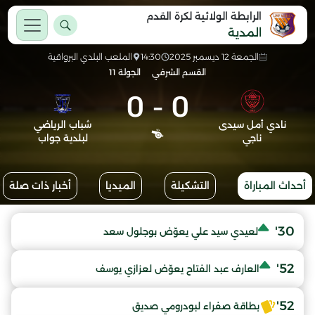
الرابطة الولائية لكرة القدم
المدية
الجمعة 12 ديسمبر 2025
14:30
الملعب البلدي البرواقية
القسم الشرفي
الجولة 11
0
-
0
نادي أمل سيدى
شباب الرياضي
ناجي
لبلدية جواب
أحداث المباراة
التشكيلة
الميديا
أخبار ذات صلة
30'
لعيدي سيد علي يعوّض بوجلول سعد
52'
العارف عبد الفتاح يعوّض لعزازي يوسف
52'
بطاقة صفراء لبودرومي صديق