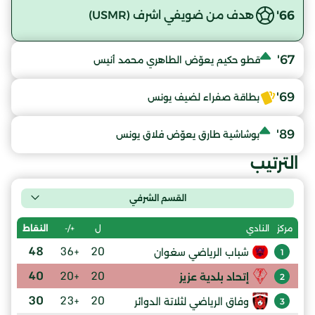
66'
هدف من ضويفي اشرف (USMR)
67'
قطو حكيم يعوّض الطاهري محمد أنيس
69'
بطاقة صفراء لضيف يونس
89'
بوشاشية طارق يعوّض فلاق يونس
الترتيب
القسم الشرفي
ل
+/-
النقاط
مركز
النادي
48
+36
20
شباب الرياضي سغوان
1
40
+20
20
إتحاد بلدية عزيز
2
30
+23
20
وفاق الرياضي لثلاتة الدوائر
3