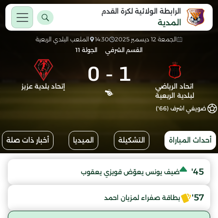
الرابطة الولائية لكرة القدم
المدية
الجمعة 12 ديسمبر 2025
14:30
الملعب البلدي الربعية
القسم الشرفي
الجولة 11
0
-
1
اتحاد الرياضي
إتحاد بلدية عزيز
لبلدية الربعية
ضويفي اشرف (66')
أحداث المباراة
التشكيلة
الميديا
أخبار ذات صلة
45'
ضيف يونس يعوّض قويزي يعقوب
57'
بطاقة صفراء لمزيان احمد