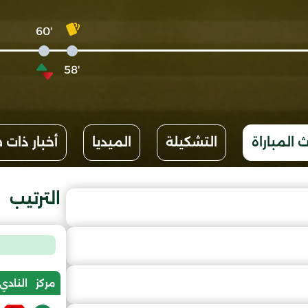
'60
'58
 المباراة
التشكيلة
الميديا
أخبار ذات 
الترتيب
مركز
النادي