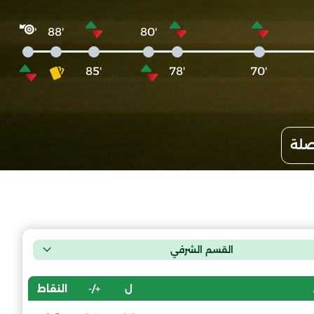
'88
'80
'85
'78
'70
صلة
القسم الشرفي
ل
+/-
النقاط