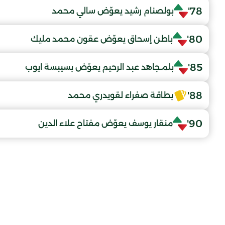
78'
بولصنام رشيد يعوّض سالي محمد
80'
باطن إسحاق يعوّض عقون محمد مليك
85'
بلمـجاهد عبد الرحيم يعوّض بسيبسة ايوب
88'
بطاقة صفراء لقويدري محمد
90'
منقار يوسف يعوّض مفتاح علاء الدين