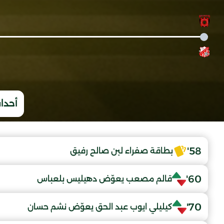
أحداث
58'
بطاقة صفراء لبن صالح رفيق
60'
قالم مصعب يعوّض دهيليس بلعباس
70'
كيليلي ايوب عبد الحق يعوّض نشم حسان