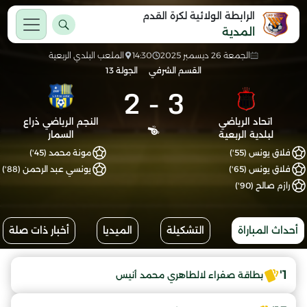
الرابطة الولائية لكرة القدم
المدية
الجمعة 26 ديسمبر 2025
14:30
الملعب البلدي الربعية
القسم الشرفي
الجولة 13
2
-
3
اتحاد الرياضي
النجم الرياضي ذراع
لبلدية الربعية
السمار
فلاق يونس (55')
مونة محمد (45')
فلاق يونس (65')
يونسي عبد الرحمن (88')
رازم صالح (90')
أحداث المباراة
التشكيلة
الميديا
أخبار ذات صلة
1'
بطاقة صفراء لالطاهري محمد أنيس