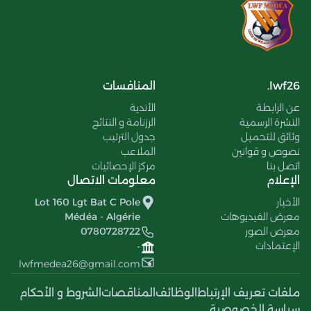
lwf26.
المنافسات
عن الرابطة
الأندية
النشرة الرسمية
الرزنامة و النتائج
وثائق للتحميل
جدول الترتيب
نصوص و قوانين
الملاعب
اتصل بنا
مركز الإحصائيات
الإعلام
معلومات الاتصال
الأخبار
Lot 160 Lgt Bat C Pole
معرض الفيديوهات
Médéa - Algérie
معرض الصور
0780728722
الإعتمادات
-
lwfmedea26@gmail.com
ملفات تعريف الإرتباط
الوظائف
المناقصات
الشروط و الأحكام
سياسة الخصوصية