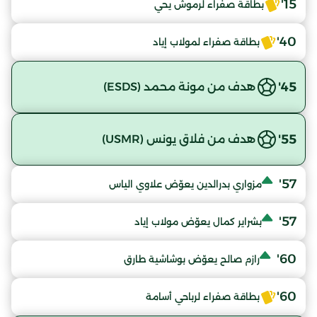
15'
بطاقة صفراء لرموش يحي
40'
بطاقة صفراء لمولاب إياد
45'
هدف من مونة محمد (ESDS)
55'
هدف من فلاق يونس (USMR)
57'
مزواري بدرالدين يعوّض علاوي الياس
57'
بشراير كمال يعوّض مولاب إياد
60'
رازم صالح يعوّض بوشاشية طارق
60'
بطاقة صفراء لرباحي أسامة