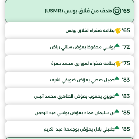
65'
هدف من فلاق يونس (USMR)
65'
بطاقة صفراء لفلاق يونس
72'
يونسي محفوظ يعوّض سناني رياض
75'
بطاقة صفراء لمزواري محمد حمزة
83'
جميل صحبي يعوّض ضويفي اشرف
83'
قويزي يعقوب يعوّض الطاهري محمد أنيس
85'
بن سليمان عماد يعوّض يونسي عبد الرحمن
85'
جلايلي بلال يعوّض بوجمعة عبد الكريم