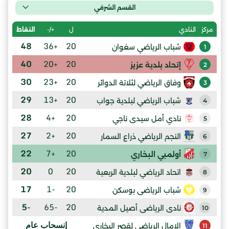
القسم الشرفي
ل
+/-
النقاط
مركز
النادي
48
+36
20
شباب الرياضي سغوان
1
40
+20
20
إتحاد بلدية عزيز
2
30
+23
20
وفاق الرياضي لثلاتة الدوائر
3
29
+13
20
شباب الرياضي لبلدية جواب
4
28
+4
20
نادي أمل سيدى ناجي
5
27
+2
20
النجم الرياضي ذراع السمار
6
22
+7
20
أولمبي البخاري
7
20
0
20
اتحاد الرياضي لبلدية الربعية
8
17
-1
20
شباب الرياضى بوسكن
9
-5
-65
20
نادى الرياضى أصيل المدية
10
إنسحاب عام
الامال الرياضى لقصر البخاري
11