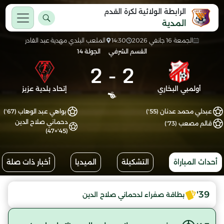
الرابطة الولائية لكرة القدم
المدية
الجمعة 16 جانفي 2026
14:30
الملعب البلدي مهدية عبد القادر
القسم الشرفي
الجولة 14
2
-
2
أولمبي البخاري
إتحاد بلدية عزيز
عبدلي محمد عدنان (55')
بواهي عبد الوهاب (67')
دحماني صلاح الدين
قالم مصعب (73')
(45'+47)
أحداث المباراة
التشكيلة
الميديا
أخبار ذات صلة
39'
بطاقة صفراء لدحماني صلاح الدين