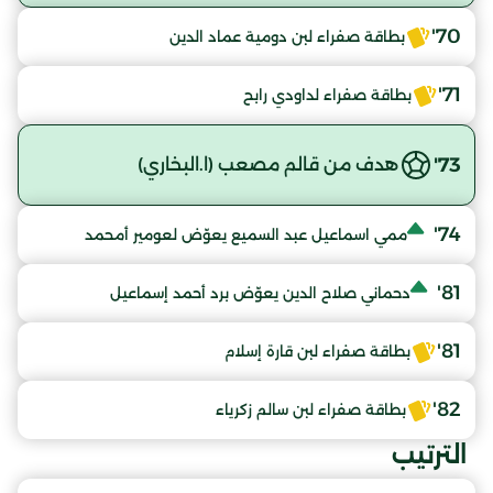
70'
بطاقة صفراء لبن دومية عماد الدين
71'
بطاقة صفراء لداودي رابح
73'
هدف من قالم مصعب (ا.البخاري)
74'
ممي اسماعيل عبد السميع يعوّض لعومير أمحمد
81'
دحماني صلاح الدين يعوّض برد أحمد إسماعيل
81'
بطاقة صفراء لبن قارة إسلام
82'
بطاقة صفراء لبن سالم زكرياء
الترتيب