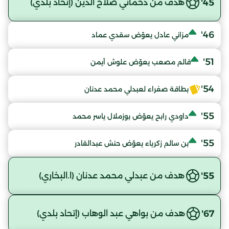
45'
هدف من دحماني صلاح الدين (إتحاد بلدي)
46'
مزاني عادل يعوّض سقدي عماد
51'
قالم مصعب يعوّض علوش أيمن
54'
بطاقة صفراء لعبدلي محمد عدنان
55'
داودي رابح يعوّض بوزملال ياسر محمد
55'
بن سالم زكرياء يعوّض حنش عبدالقادر
55'
هدف من عبدلي محمد عدنان (ا.البخاري)
67'
هدف من بواهي عبد الوهاب (إتحاد بلدي)