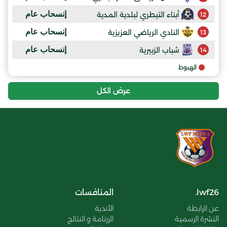
إنسحاب عام
أبناء التيطري لبلدية المدية
12
إنسحاب عام
النادي الرياضي العزيزية
13
إنسحاب عام
شباب الزبيرية
14
الهبوط
عرض الكل
lwf26.
المنافسات
عن الرابطة
الأندية
النشرة الرسمية
الرزنامة و النتائج