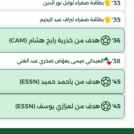
33'
بطاقة صفراء لوابل نور الدين
35'
بطاقة صفراء لبراف عبد الرحيم
36'
هدف من خذرية رابح هشام (CAM)
38'
العيداني عيسى يعوّض صخري عبد الغني
45'
هدف من باحمد حميد (ESSN)
45'
هدف من لعزازي يوسف (ESSN)