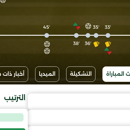
'45
'35
'33
'38
'36
 المباراة
التشكيلة
الميديا
أخبار ذات 
الترتيب