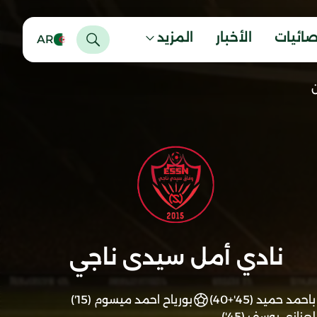
صائيات
الأخبار
المزيد
AR
ن
نادي أمل سيدى ناجي
باحمد حميد (45'+40)
بورياح احمد ميسوم (15')
لعزازي يوسف (45')