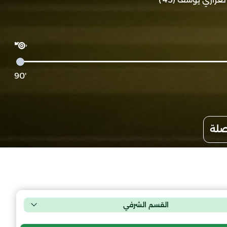
'90
صلة
القسم الشرفي