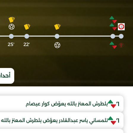
'25
'22
أحداث
1'
بلطرش المعتز بالله يعوّض كوار عيصام
1'
تلمساني ياسر عبدالقادر يعوّض بلطرش المعتز بالله