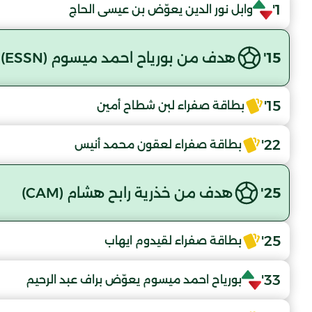
1'
وابل نور الدين يعوّض بن عيسى الحاج
15'
هدف من بورياح احمد ميسوم (ESSN)
15'
بطاقة صفراء لبن شطاح أمين
22'
بطاقة صفراء لعقون محمد أنيس
25'
هدف من خذرية رابح هشام (CAM)
25'
بطاقة صفراء لقيدوم ايهاب
33'
بورياح احمد ميسوم يعوّض براف عبد الرحيم