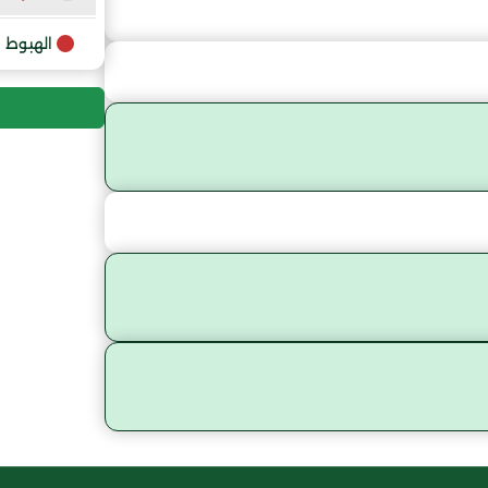
9
الهبوط
10
11
12
13
14