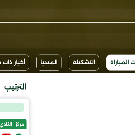
 المباراة
التشكيلة
الميديا
أخبار ذات 
الترتيب
مركز
النادي