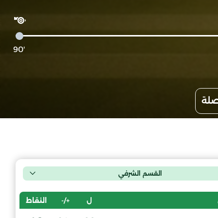
'90
صلة
القسم الشرفي
ل
+/-
النقاط