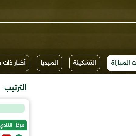
 المباراة
التشكيلة
الميديا
أخبار ذات 
الترتيب
مركز
النادي