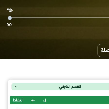
'90
صلة
القسم الشرفي
ل
+/-
النقاط