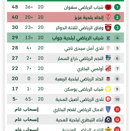
48
+36
20
شباب الرياضي سغوان
1
40
+20
20
إتحاد بلدية عزيز
2
30
+23
20
وفاق الرياضي لثلاتة الدوائر
3
29
+13
20
شباب الرياضي لبلدية جواب
4
28
+4
20
نادي أمل سيدى ناجي
5
27
+2
20
النجم الرياضي ذراع السمار
6
22
+7
20
أولمبي البخاري
7
20
0
20
اتحاد الرياضي لبلدية الربعية
8
17
-1
20
شباب الرياضى بوسكن
9
-5
-65
20
نادى الرياضى أصيل المدية
10
إنسحاب عام
الامال الرياضى لقصر البخاري
11
إنسحاب عام
أبناء التيطري لبلدية المدية
12
إنسحاب عام
النادي الرياضي العزيزية
13