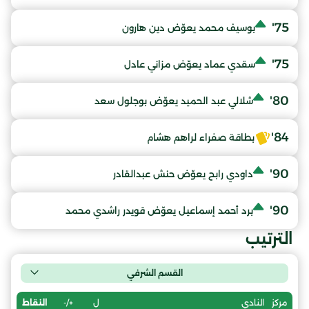
75'
بوسيف محمد يعوّض دين هارون
75'
سقدي عماد يعوّض مزاني عادل
80'
شلالي عبد الحميد يعوّض بوجلول سعد
84'
بطاقة صفراء لراهم هشام
90'
داودي رابح يعوّض حنش عبدالقادر
90'
برد أحمد إسماعيل يعوّض قويدر راشدي محمد
الترتيب
القسم الشرفي
ل
+/-
النقاط
مركز
النادي