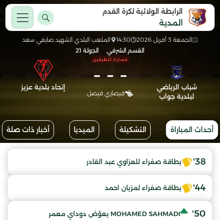
الرابطة الولائية لكرة القدم
المدية
الجمعة 3 أفريل 2026
14:30
الملعب البلدي الشهيد صايفي سعد
القسم الشرفي
الجولة 21
خسارة للطرفين
-
-
-
شباب الرياضي
إتحاد بلدية عزيز
قيصاري فيصل
لبلدية جواب
أحداث المباراة
التشكيلة
الميديا
أخبار ذات صلة
38'
بطاقة صفراء للعزاوي عبد القادر
44'
بطاقة صفراء لمزيان احمد
50'
MOHAMED SAHMADI يعوّض دوداي معمر