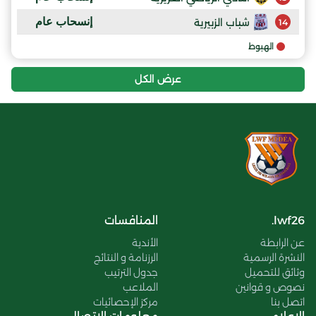
إنسحاب عام
شباب الزبيرية
14
الهبوط
عرض الكل
lwf26.
المنافسات
عن الرابطة
الأندية
النشرة الرسمية
الرزنامة و النتائج
وثائق للتحميل
جدول الترتيب
نصوص و قوانين
الملاعب
اتصل بنا
مركز الإحصائيات