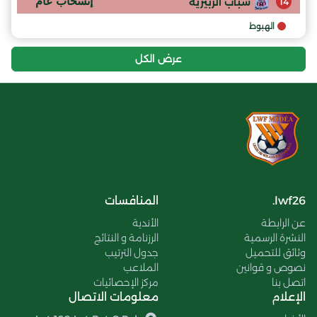
إنسحاب عام
شباب الزبيرية
14
الهبوط
عرض الكل
lwf26.
المنافسات
عن الرابطة
الأندية
النشرة الرسمية
الرزنامة و النتائج
وثائق للتحميل
جدول الترتيب
نصوص و قوانين
الملاعب
اتصل بنا
مركز الإحصائيات
الإعلام
معلومات الاتصال