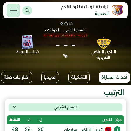
الرابطة الولائية لكرة القدم
المدية
-
-
-
القسم الشرفي
الجولة 22
فوز بسبب الانسحاب من البطولة
-
-
-
النادي الرياضي
شباب الزبيرية
العزيزية
أحداث المباراة
التشكيلة
الميديا
أخبار ذات صلة
الترتيب
القسم الشرفي
ل
+/-
النقاط
مركز
النادي
48
+36
20
شباب الرياضي سغوان
1