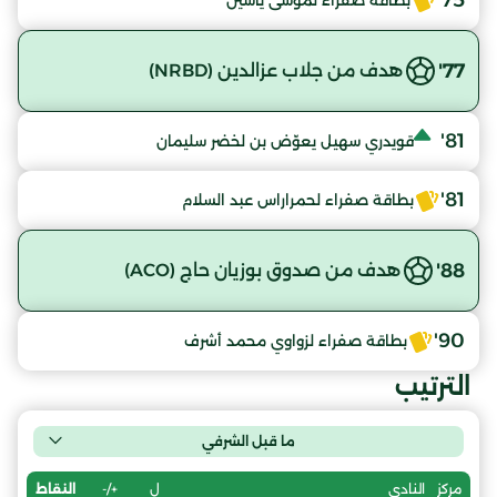
75'
بطاقة صفراء لموسى ياسين
77'
هدف من جلاب عزالدين (NRBD)
81'
قويدري سهيل يعوّض بن لخضر سليمان
81'
بطاقة صفراء لحمراراس عبد السلام
88'
هدف من صدوق بوزيان حاج (ACO)
90'
بطاقة صفراء لزواوي محمد أشرف
الترتيب
ما قبل الشرفي
ل
+/-
النقاط
مركز
النادي