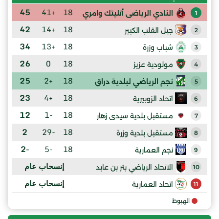
45
+41
18
النادي الرياضى أتليتك وامري
1
42
+14
18
جيل القلب الكبير
2
34
+13
18
شباب وزرة
3
26
0
18
مولودية عزيز
4
25
+2
18
نجم الرياضي لبلدية دراق
5
23
+4
18
اتحاد الزوبيرية
6
12
-1
18
مستقبل بلدية سيدى زهار
7
2
-29
18
مستقبل بلدية وزرة
8
-2
-5
18
نجم العمارية
9
إنسحاب عام
الاتحاد الرياضي بئر بن عابد
10
إنسحاب عام
اتحاد العمارية
11
الهبوط