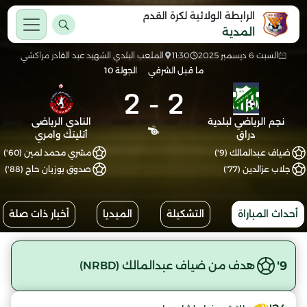
الرابطة الولائية لكرة القدم
المدية
السبت 6 ديسمبر 2025
11:30
الملعب البلدي الشهيد عبد القادر مراكشي
ما قبل الشرفي
الجولة 10
2
-
2
نجم الرياضي لبلدية
النادي الرياضى
دراق
أتليتك وامري
ضياف عبدالمالك (9')
مشري محمد لمين (60')
جلاب عزالدين (77')
صدوق بوزيان حاج (88')
أحداث المباراة
التشكيلة
الميديا
أخبار ذات صلة
9'
هدف من ضياف عبدالمالك (NRBD)