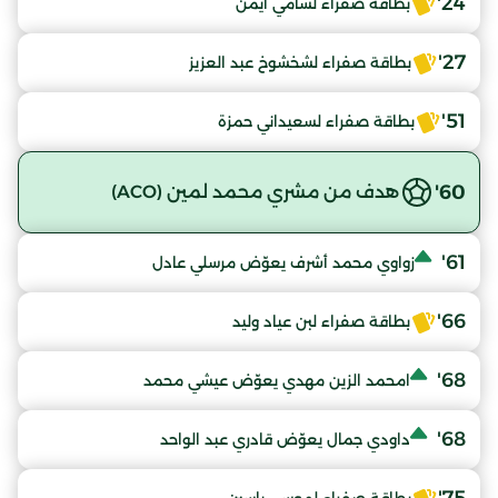
24'
بطاقة صفراء لشامي ايمن
27'
بطاقة صفراء لشخشوخ عبد العزيز
51'
بطاقة صفراء لسعيداني حمزة
60'
هدف من مشري محمد لمين (ACO)
61'
زواوي محمد أشرف يعوّض مرسلي عادل
66'
بطاقة صفراء لبن عياد وليد
68'
امحمد الزين مهدي يعوّض عيشي محمد
68'
داودي جمال يعوّض قادري عبد الواحد