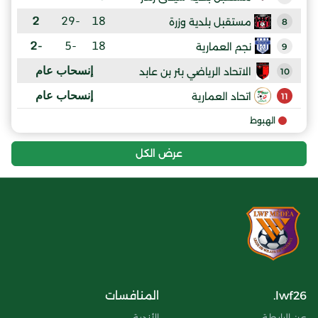
2
-29
18
مستقبل بلدية وزرة
8
-2
-5
18
نجم العمارية
9
إنسحاب عام
الاتحاد الرياضي بئر بن عابد
10
إنسحاب عام
اتحاد العمارية
11
الهبوط
عرض الكل
lwf26.
المنافسات
عن الرابطة
الأندية