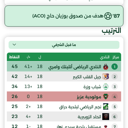
87'
هدف من صدوق بوزيان حاج (ACO)
الترتيب
ما قبل الشرفي
ل
+/-
النقاط
مركز
النادي
45
+41
18
النادي الرياضى أتليتك وامري
1
42
+14
18
جيل القلب الكبير
2
34
+13
18
شباب وزرة
3
26
0
18
مولودية عزيز
4
25
+2
18
نجم الرياضي لبلدية دراق
5
23
+4
18
اتحاد الزوبيرية
6
12
-1
18
مستقبل بلدية سيدى زهار
7