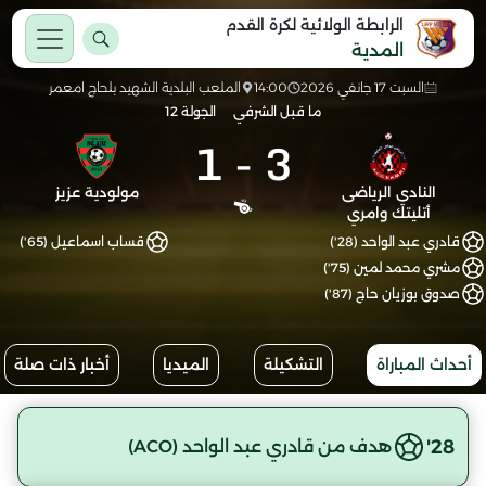
الرابطة الولائية لكرة القدم
المدية
السبت 17 جانفي 2026
14:00
الملعب البلدية الشهيد بلحاج امعمر
ما قبل الشرفي
الجولة 12
1
-
3
النادي الرياضى
مولودية عزيز
أتليتك وامري
قادري عبد الواحد (28')
قساب اسماعيل (65')
مشري محمد لمين (75')
صدوق بوزيان حاج (87')
أحداث المباراة
التشكيلة
الميديا
أخبار ذات صلة
28'
هدف من قادري عبد الواحد (ACO)