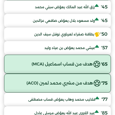
45'
رزق الله عبد المالك يعوّض سبتي محمد
45'
ولد مسعود بلال يعوّض صاقعي عزالدين
50'
بطاقة صفراء لعرباوي نوفل سيف الدين
57'
عيشي محمد يعوّض بن عياد وليد
65'
هدف من قساب اسماعيل (MCA)
75'
هدف من مشري محمد لمين (ACO)
77'
قلاليب محمد وهاب يعوّض قساب مصطفى
85'
عبد اللاوي عبد الله يعوّض مرسلي عادل