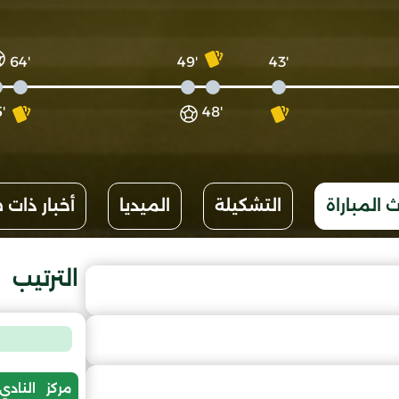
'64
'49
'43
'65
'48
 المباراة
التشكيلة
الميديا
أخبار ذات 
الترتيب
مركز
النادي