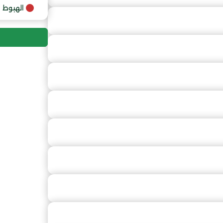
9
الهبوط
10
11
12
13
14