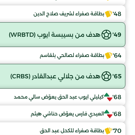
48'
بطاقة صفراء لشريف صلاح الدين
49'
هدف من بسيبسة ايوب (WRBTD)
64'
بطاقة صفراء لصالحي بلقاسم
65'
هدف من جلالي عبدالقادر (CRBS)
68'
كيليلي ايوب عبد الحق يعوّض سالي محمد
68'
العيدي فارس يعوّض حناشي هيثم
70'
بطاقة صفراء للكحل عبد الحق