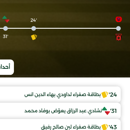
'24
'31
أحداث
24'
بطاقة صفراء لداودي بهاء الدين انس
31'
نشادي عبد الرزاق يعوّض بوفاد محمد
43'
بطاقة صفراء لبن صالح رفيق