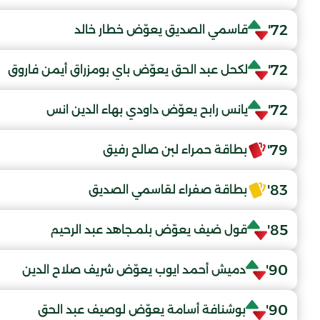
72'
قاسمي الصديق يعوّض خطار خالد
72'
لكحل عبد الحق يعوّض باي بومزراق أيمن فاروق
72'
يانس رابح يعوّض داودي بهاء الدين انس
79'
بطاقة حمراء لبن صالح رفيق
83'
بطاقة صفراء لقاسمي الصديق
85'
قول ضيف يعوّض بلمـجاهد عبد الرحيم
90'
دميش أحمد ايوب يعوّض شريف صلاح الدين
90'
بوشنافة أسامة يعوّض لوصيف عبد الحق