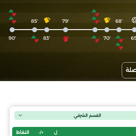
'85
'79
'68
'90
'83
'70
صلة
القسم الشرفي
ل
+/-
النقاط