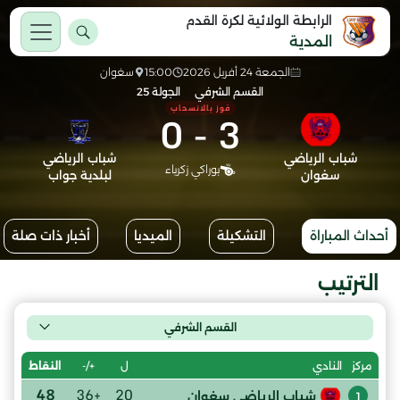
الرابطة الولائية لكرة القدم
المدية
الجمعة 24 أفريل 2026
15:00
سغوان
القسم الشرفي
الجولة 25
فوز بالانسحاب
0
-
3
شباب الرياضي
شباب الرياضي
بوراكي زكرياء
سغوان
لبلدية جواب
أحداث المباراة
التشكيلة
الميديا
أخبار ذات صلة
الترتيب
القسم الشرفي
ل
+/-
النقاط
مركز
النادي
48
+36
20
شباب الرياضي سغوان
1