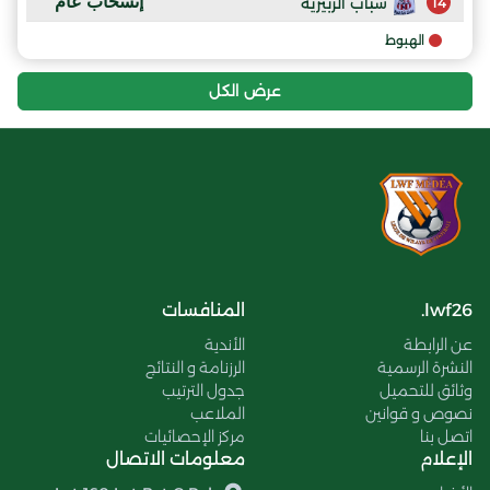
إنسحاب عام
شباب الزبيرية
14
الهبوط
عرض الكل
lwf26.
المنافسات
عن الرابطة
الأندية
النشرة الرسمية
الرزنامة و النتائج
وثائق للتحميل
جدول الترتيب
نصوص و قوانين
الملاعب
اتصل بنا
مركز الإحصائيات
الإعلام
معلومات الاتصال